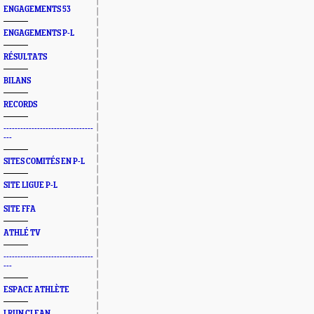
ENGAGEMENTS 53
ENGAGEMENTS P-L
RÉSULTATS
BILANS
RECORDS
--------------------------------
---
SITES COMITÉS EN P-L
SITE LIGUE P-L
SITE FFA
ATHLÉ TV
--------------------------------
---
ESPACE ATHLÈTE
I RUN CLEAN