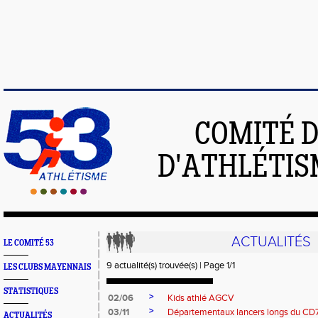
COMITÉ 
D'ATHLÉTIS
ACTUALITÉS
LE COMITÉ 53
9 actualité(s) trouvée(s) | Page 1/1
LES CLUBS MAYENNAIS
STATISTIQUES
>
02/06
Kids athlé AGCV
>
03/11
Départementaux lancers longs du CD
ACTUALITÉS