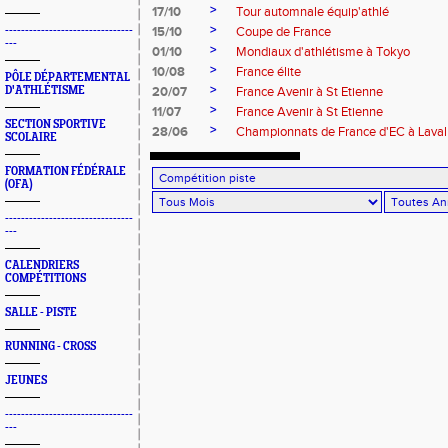
>
17/10
Tour automnale équip'athlé
>
--------------------------------
15/10
Coupe de France
---
>
01/10
Mondiaux d'athlétisme à Tokyo
>
10/08
France élite
PÔLE DÉPARTEMENTAL
>
D'ATHLÉTISME
20/07
France Avenir à St Etienne
>
11/07
France Avenir à St Etienne
SECTION SPORTIVE
>
28/06
Championnats de France d'EC à Laval 
SCOLAIRE
FORMATION FÉDÉRALE
(OFA)
--------------------------------
---
CALENDRIERS
COMPÉTITIONS
SALLE - PISTE
RUNNING - CROSS
JEUNES
--------------------------------
---